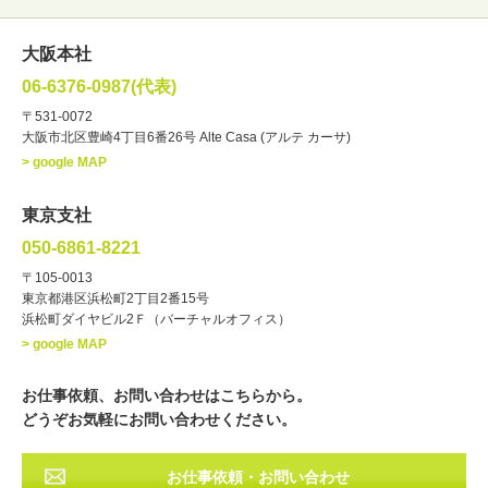
女性
男性
・性別
大阪本社
俳優
声優
・ジャンル
06-6376-0987(代表)
お笑い・バラエティー
司会者
〒531-0072
大阪市北区豊崎4丁目6番26号 Alte Casa (アルテ カーサ)
ナレーター
レポーター
> google MAP
ラジオパーソナリティー
実況
文化人・アーティスト
諸芸
東京支社
講談
モーションアクター
050-6861-8221
・年齢
〒105-0013
歳～
歳
東京都港区浜松町2丁目2番15号
浜松町ダイヤビル2Ｆ（バーチャルオフィス）
北海道
東北
関東
中部
・出身地
> google MAP
近畿
中国・四国
九州・沖縄
その他
お仕事依頼、お問い合わせはこちらから。
どうぞお気軽にお問い合わせください。
お仕事依頼・お問い合わせ