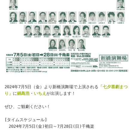
2024年7月5日（金）より新橋演舞場で上演される
「七夕喜劇まつ
り」
に
鍋島浩
・
いちえ
が出演します！
ぜひ、ご観劇ください！
[タイムスケジュール]
　2024年7月5日(金)初日～7月28日(日)千穐楽