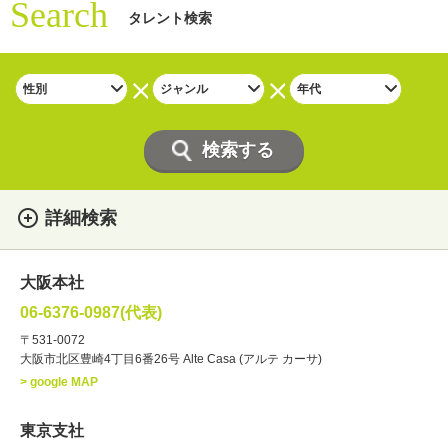
Search
タレント検索
詳細検索
女性
男性
・性別
大阪本社
俳優
声優
・ジャンル
06-6376-0987(代表)
お笑い・バラエティー
司会者
〒531-0072
大阪市北区豊崎4丁目6番26号 Alte Casa (アルテ カーサ)
ナレーター
レポーター
> google MAP
ラジオパーソナリティー
実況
文化人・アーティスト
諸芸
東京支社