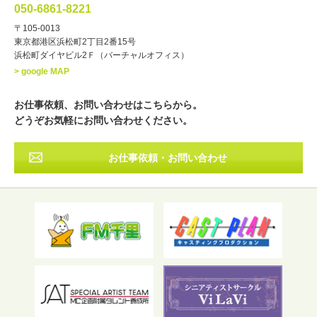
講談
モーションアクター
050-6861-8221
・年齢
〒105-0013
歳～
歳
東京都港区浜松町2丁目2番15号
浜松町ダイヤビル2Ｆ（バーチャルオフィス）
北海道
東北
関東
中部
・出身地
> google MAP
近畿
中国・四国
九州・沖縄
その他
お仕事依頼、お問い合わせはこちらから。
どうぞお気軽にお問い合わせください。
お仕事依頼・お問い合わせ
フリーワード検索