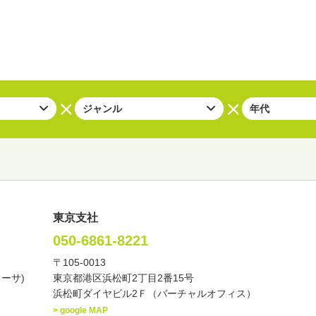
東京支社
050-6861-8221
〒105-0013
い・バラエティー
司会者
ナレーター
レポーター
カーサ)
東京都港区浜松町2丁目2番15号
諸芸
講談
モーションアクター
浜松町ダイヤビル2Ｆ（バーチャルオフィス）
> google MAP