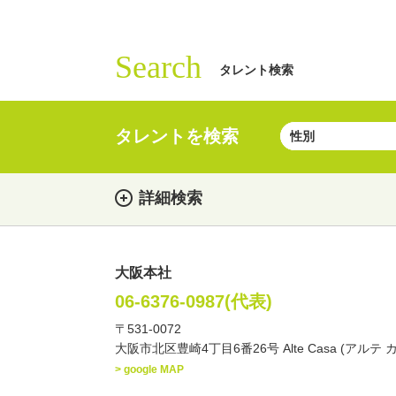
Search
タレント検索
タレントを検索
詳細検索
大阪本社
女性
男性
・性別
06-6376-0987(代表)
〒531-0072
俳優
声優
お笑
・ジャンル
大阪市北区豊崎4丁目6番26号 Alte Casa (アルテ 
文化人・アーティスト
> google MAP