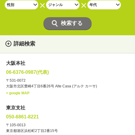
詳細検索
女性
男性
・性別
大阪本社
俳優
声優
・ジャンル
06-6376-0987(代表)
お笑い・バラエティー
司会者
〒531-0072
大阪市北区豊崎4丁目6番26号 Alte Casa (アルテ カーサ)
ナレーター
レポーター
> google MAP
ラジオパーソナリティー
実況
文化人・アーティスト
諸芸
東京支社
講談
モーションアクター
050-6861-8221
・年齢
〒105-0013
歳～
歳
東京都港区浜松町2丁目2番15号