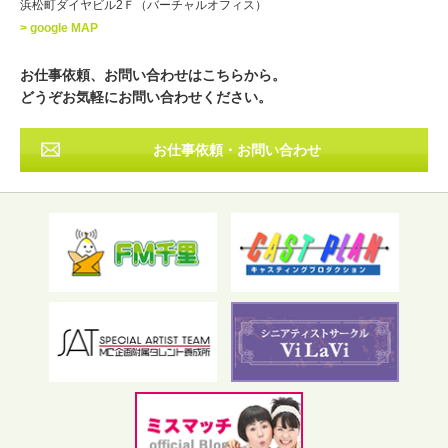
浜松町ダイヤビル2Ｆ（バーチャルオフィス）
北海道
東北
関東
中部
・出身地
> google MAP
近畿
中国・四国
九州・沖縄
その他
お仕事依頼、お問い合わせはこちらから。
どうぞお気軽にお問い合わせください。
お仕事依頼・お問い合わせ
フリーワード検索