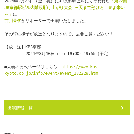
2024年2月23日（金・祝）にJR京都駅ビルにて行われた
「第27回
JR京都駅ビル大階段駈け上がり大会 ～天まで翔けろ！春よ来い
～」
に
井川茉代
がリポーターで出演いたしました。
その時の様子が放送となりますので、是非ご覧ください！
【放　送】KBS京都
　　　　　2024年3月16日（土）19:00～19:55（予定）
●大会の公式ページはこちら　
https://www.kbs-
kyoto.co.jp/info/event/event_132228.htm
出演情報一覧