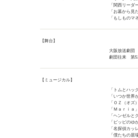
「関西リーダ
「お墓から見た
「もしものマ
【舞台】
大阪放送劇団
劇団往来 第
【ミュージカル】
「トムとハッ
「いつか世界
「ＯＺ（オズ
「Ｍａｒｉａ
「ヘンゼルと
「ピッピのゆ
「名探偵カッ
「僕たちの居