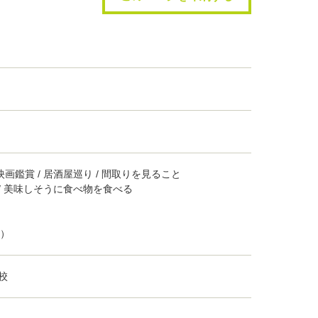
・映画鑑賞 / 居酒屋巡り / 間取りを見ること
道 / 美味しそうに食べ物を食べる
定）
校