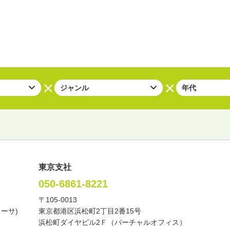
東京支社
050-6861-8221
〒105-0013
い・バラエティー
司会者
ナレーター
レポーター
カーサ)
東京都港区浜松町2丁目2番15号
諸芸
講談
モーションアクター
浜松町ダイヤビル2Ｆ（バーチャルオフィス）