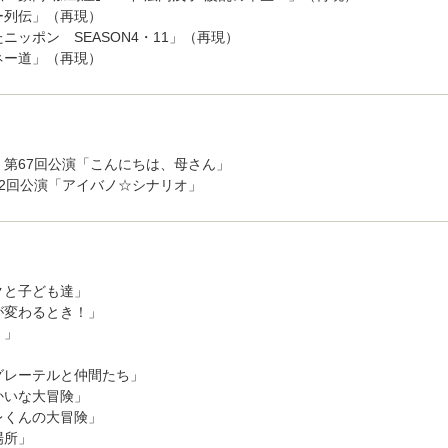
ー列伝」（再現）
ニッポン SEASON4・11」（再現）
ネー道」（再現）
 第67回公演「こんにちは、母さん」
52回公演「アイバノ☆シナリオ」
クと子ども達」
が変わるとき！」
）」
」
グレーテルと仲間たち」
かいな大冒険」
レくんの大冒険」
場所」