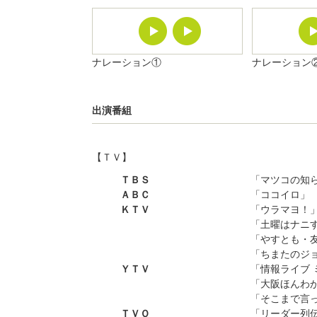
ナレーション①
ナレーション
出演番組
【ＴＶ】
ＴＢＳ
「マツコの知
ＡＢＣ
「ココイロ」
ＫＴＶ
「ウラマヨ！
「土曜はナニ
「やすとも・
「ちまたのジ
ＹＴＶ
「情報ライブ 
「大阪ほんわ
「そこまで言
ＴＶＯ
「リーダー列伝