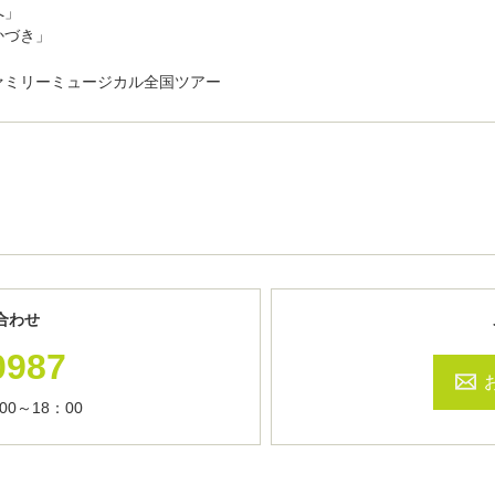
へ」
かづき」
」
ァミリーミュージカル全国ツアー
合わせ
0987
0～18：00