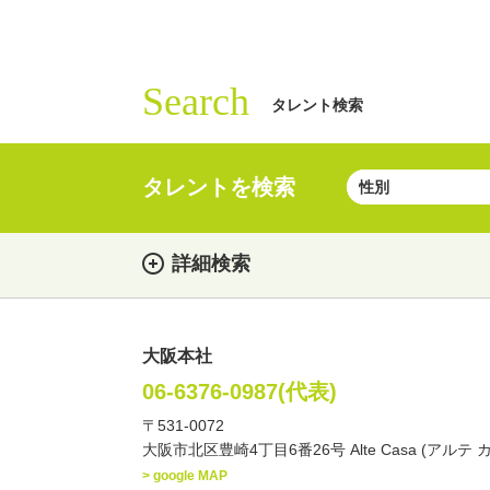
Search
タレント検索
タレントを検索
詳細検索
大阪本社
女性
男性
・性別
06-6376-0987(代表)
〒531-0072
俳優
声優
お笑
・ジャンル
大阪市北区豊崎4丁目6番26号 Alte Casa (アルテ 
文化人・アーティスト
> google MAP