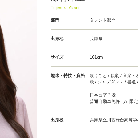
Fujimura Akari
部門
タレント部門
出身地
兵庫県
サイズ
161cm
趣味・特技・資格
歌うこと / 観劇 / 音楽
歌 / ジャズダンス / 書
日本習字６段
普通自動車免許（AT限
出身校
兵庫県立川西緑台高等学