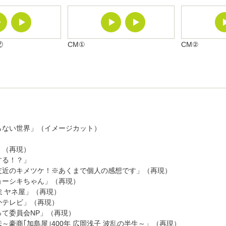
②
CM①
CM②
らない世界」（イメージカット）
」（再現）
する！？」
友近のキメツケ！※あくまで個人の感想です」（再現）
ョーシキちゃん」（再現）
ミヤネ屋」（再現）
かテレビ」（再現）
って委員会NP」（再現）
～豪商｢加島屋｣400年 広岡浅子 波乱の半生～」（再現）