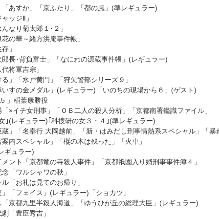
「あすか」「京ふたり」「都の風」(準レギュラー)
ジャッジⅡ」
はんなり菊太郎１･２」
浪花の華～緒方洪庵事件帳」
「生存」
郎長･背負富士」「なにわの源蔵事件帳」(レギュラー)
八代将軍吉宗」
ける」「水戸黄門」「狩矢警部シリーズ９」
いすの金メダル」(レギュラー)「いのちの現場から６」(ゲスト)
n15 」稲葉康勝役
場「×イチ女刑事」「ＯＢ二人の殺人分析」「京都南署鑑識ファイル」
女｣(レギュラー)｢科捜研の女３・４｣(準レギュラー)
臣蔵」「名奉行 大岡越前」「新・はみだし刑事情熱系スペシャル」「暴
宮案内スペシャル」「樅の木は残った」「火車」
レギュラー)
イメント「京都竜の寺殺人事件」「京都祇園入り婿刑事事件簿４」
記念「ワルシャワの秋」
ャル「お礼は見てのお帰り」
」「フェイス」(レギュラー)「ショカツ」
ス「京都九里半殺人海道」「ゆうひが丘の総理大臣」(レギュラー)
代劇「豊臣秀吉」