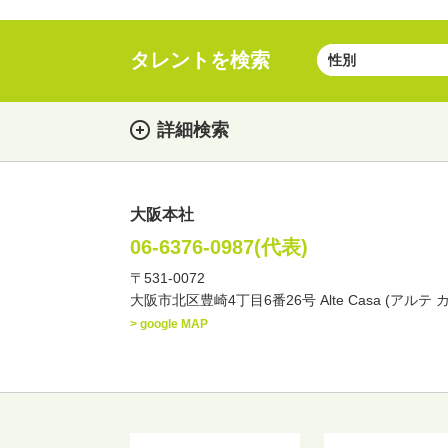
タレントを検索
詳細検索
大阪本社
女性
男性
・性別
06-6376-0987(代表)
〒531-0072
俳優
声優
お笑
・ジャンル
大阪市北区豊崎4丁目6番26号 Alte Casa (アルテ 
文化人・アーティスト
> google MAP
・年齢
歳～
歳
北海道
東北
関
・出身地