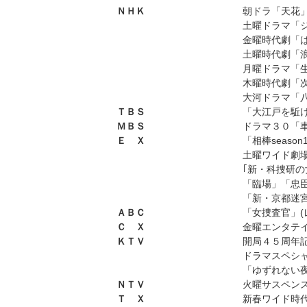
ＮＨＫ
朝ドラ「天花」
土曜ドラマ「
金曜時代劇「
土曜時代劇「
月曜ドラマ
木曜時代劇「次
大河ドラマ「
ＴＢＳ
「大江戸を駈
ＭＢＳ
ドラマ３０「車
Ｅ Ｘ
「相棒seaso
土曜ワイド劇
｢新・科捜研の
「臨場」「忠
「新・京都迷
ＡＢＣ
「女捜査官」(
Ｃ Ｘ
金曜エンタテ
ＫＴＶ
開局４５周年
ドラマスペシ
「ゆずれない夜
ＮＴＶ
火曜サスペン
Ｔ Ｘ
新春ワイド時