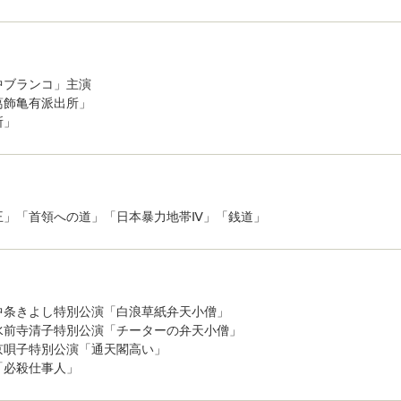
中ブランコ」主演
葛飾亀有派出所」
所」
王」「首領への道」「日本暴力地帯Ⅳ」「銭道」
中条きよし特別公演「白浪草紙弁天小僧」
寺清子特別公演「チーターの弁天小僧」
子特別公演「通天閣高い」
必殺仕事人」