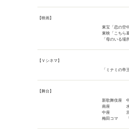
【映画】
東宝「恋の空
東映「こちら
「母のいる場
【Ｖシネマ】
「ミナミの帝
【舞台】
新歌舞伎座 
南座 水前
中座 京唄
梅田コマ 「