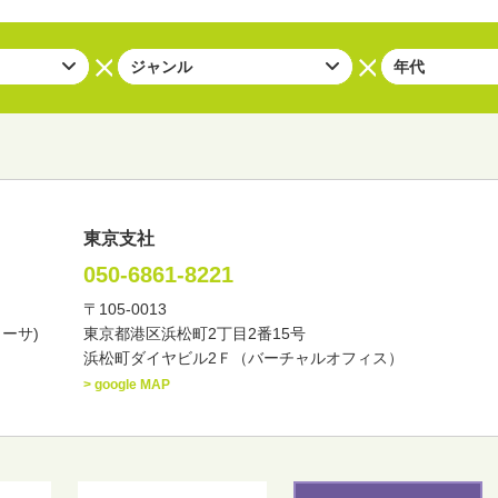
東京支社
050-6861-8221
〒105-0013
い・バラエティー
司会者
ナレーター
レポーター
カーサ)
東京都港区浜松町2丁目2番15号
諸芸
講談
モーションアクター
浜松町ダイヤビル2Ｆ（バーチャルオフィス）
> google MAP
東
中部
近畿
中国・四国
九州・沖縄