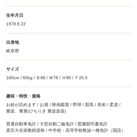
生年月日
1978.8.22
出身地
岐阜県
サイズ
160cm / 65kg / Ｂ88 / Ｗ78 / Ｈ90 / Ｆ25.0
趣味・特技・資格
お経が読めます / お酒 / 映画鑑賞 / 野球 / 競馬 / 美術 / 柔道 /
雅楽、篳篥(ひちりき 雅楽楽器)
普通自動車免許 / 大型自動二輪免許 / 図書館司書免許
真宗大谷派教師資格 / 中学校・高等学校教諭一種免許（国語）