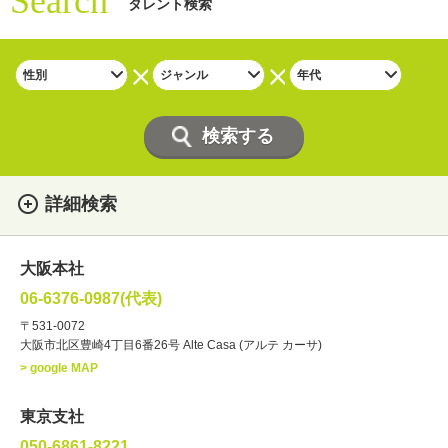
Search
タレント検索
詳細検索
女性
男性
・性別
大阪本社
俳優
声優
・ジャンル
06-6376-0987(代表)
お笑い・バラエティー
司会者
〒531-0072
大阪市北区豊崎4丁目6番26号 Alte Casa (アルテ カーサ)
ナレーター
レポーター
> google MAP
ラジオパーソナリティー
実況
文化人・アーティスト
諸芸
東京支社
講談
モーションアクター
050-6861-8221