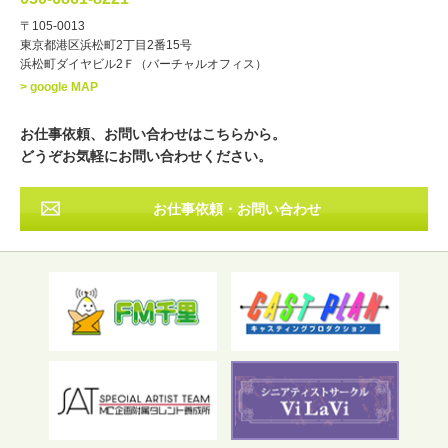
・年齢
〒105-0013
歳～
歳
東京都港区浜松町2丁目2番15号
浜松町ダイヤビル2Ｆ（バーチャルオフィス）
北海道
東北
関東
中部
・出身地
> google MAP
近畿
中国・四国
九州・沖縄
その他
お仕事依頼、お問い合わせはこちらから。
どうぞお気軽にお問い合わせください。
お仕事依頼・お問い合わせ
フリーワード検索