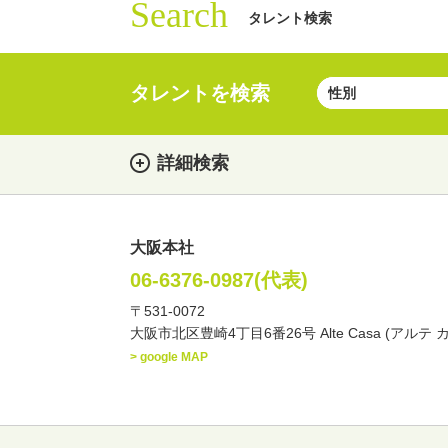
Search
タレント検索
タレントを検索
詳細検索
大阪本社
女性
男性
・性別
06-6376-0987(代表)
〒531-0072
俳優
声優
お笑
・ジャンル
大阪市北区豊崎4丁目6番26号 Alte Casa (アルテ 
文化人・アーティスト
> google MAP
・年齢
歳～
歳