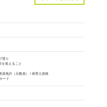
ップ巡り
と名前を覚えること
教員免許（元教員） / 保育士資格
カード