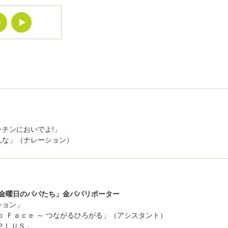
チンにおいでよ!」
んな」（ナレーション）
の金曜日のパパたち」金パパリポーター
ション」
ｏ Ｆａｃｅ ～ つながるひろがる」（アシスタント）
ＰＬＵＳ」