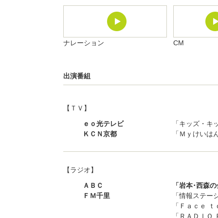
ナレーション
CM
出演番組
【ＴＶ】
ｅｏ光テレビ
「キッズ・キッ
ＫＣＮ京都
「Ｍｙけいは
【ラジオ】
ＡＢＣ
「岩本･西森
ＦＭ千里
「情報ステー
「Ｆａｃｅ ｔ
「ＲＡＤＩＯ 