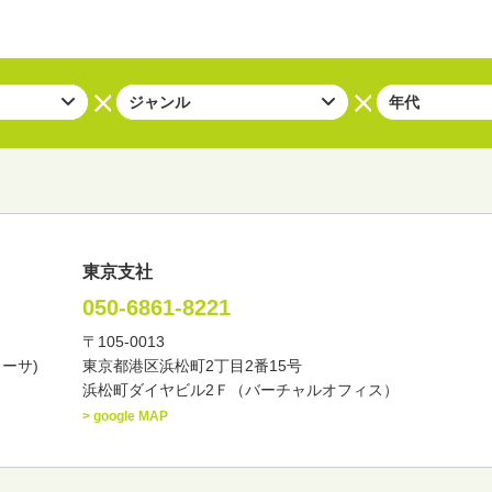
東京支社
050-6861-8221
〒105-0013
い・バラエティー
司会者
ナレーター
レポーター
カーサ)
東京都港区浜松町2丁目2番15号
諸芸
講談
モーションアクター
浜松町ダイヤビル2Ｆ（バーチャルオフィス）
> google MAP