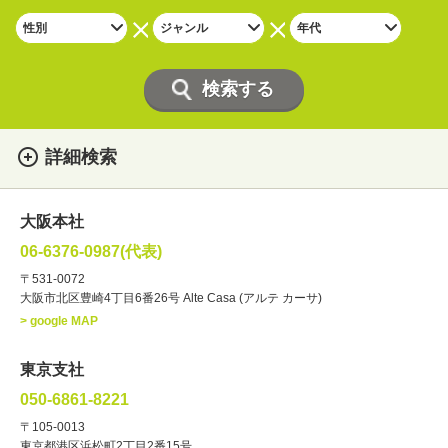
詳細検索
女性
男性
・性別
大阪本社
俳優
声優
・ジャンル
06-6376-0987(代表)
お笑い・バラエティー
司会者
〒531-0072
大阪市北区豊崎4丁目6番26号 Alte Casa (アルテ カーサ)
ナレーター
レポーター
> google MAP
ラジオパーソナリティー
実況
文化人・アーティスト
諸芸
東京支社
講談
モーションアクター
050-6861-8221
・年齢
〒105-0013
歳～
歳
東京都港区浜松町2丁目2番15号