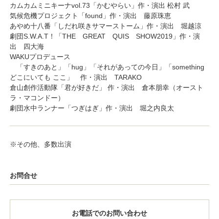
カムカムミニキーナvol.73「かむやらい」作・演出 松村 武
気候危機プロジェクト「found」作・演出 藤原珠恵
あやめ十八番「しだれ咲きサマーストーム」作・演出 堀越涼
劇団S.W.A.T！「THE GREAT QUIS SHOW2019」作・演
出 四大海
WAKUプロデュース
「すきのあと」「hug」「それがあっての今日」「something
どこにいても ここ」 作・演出 TARAKO
倉山創作活動隊「君が好きだ」 作・演出 倉本朋幸（オースト
ラ・マコンドー）
劇団水中ランナー「つぎはぎ」作・演出 堀之内良太
※その他、多数出演
お問合せ
お電話でのお問い合わせ