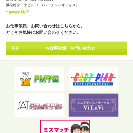
浜松町ダイヤビル2Ｆ（バーチャルオフィス）
北海道
東北
関東
中部
・出身地
> google MAP
近畿
中国・四国
九州・沖縄
その他
お仕事依頼、お問い合わせはこちらから。
どうぞお気軽にお問い合わせください。
お仕事依頼・お問い合わせ
フリーワード検索