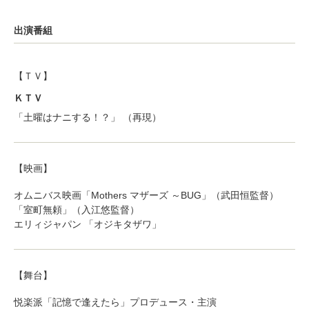
出演番組
【ＴＶ】
ＫＴＶ
「土曜はナニする！？」 （再現）
【映画】
オムニバス映画「Mothers マザーズ ～BUG」（武田恒監督）
「室町無頼」（入江悠監督）
エリィジャパン 「オジキタザワ」
【舞台】
悦楽派「記憶で逢えたら」プロデュース・主演