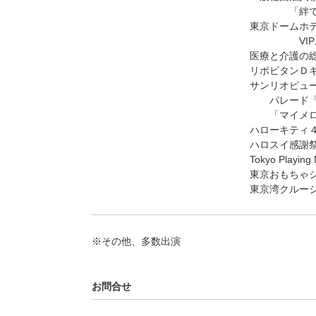
「絆で紡ぐ、
東京ドームホテル 
VIPルー
医療と介護の
リポビタンＤ
サンリオピュ
パレード「
「マイメロデ
ハローキティ
ハロスイ感謝
Tokyo Playi
東京おもちゃ
東京湾クルー
※その他、多数出演
お問合せ