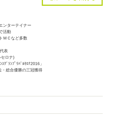
エンターテイナー
活動
ＭＣなど多数
」代表
ルセロナ)
ﾗﾝﾌﾟﾘﾊﾞﾙｾﾛﾅ2016」
総合優勝の三冠獲得