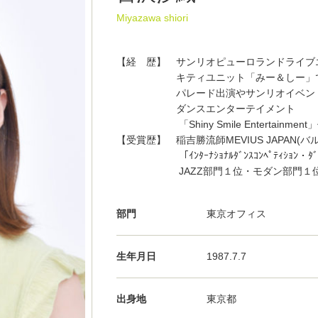
Miyazawa shiori
【経 歴】 サンリオピューロランドライブ
キティユニット「みー＆しー」で
パレード出演やサンリオイベント
ダンスエンターテイメント
「Shiny Smile Entertainment
【受賞歴】 稲吉勝流師MEVIUS JAPAN(バ
「ｲﾝﾀｰﾅｼｮﾅﾙﾀﾞﾝｽｺﾝﾍﾟﾃｨｼｮﾝ・ﾀﾞﾝｽｸﾞ
JAZZ部門１位・モダン部門１位・
部門
東京オフィス
生年月日
1987.7.7
出身地
東京都