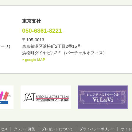
東京支社
050-6861-8221
〒105-0013
い・バラエティー
司会者
ナレーター
レポーター
カーサ)
東京都港区浜松町2丁目2番15号
諸芸
講談
モーションアクター
浜松町ダイヤビル2Ｆ（バーチャルオフィス）
> google MAP
東
中部
近畿
中国・四国
九州・沖縄
クセス
タレント募集
プレゼントについて
プライバシーポリシー
サイト