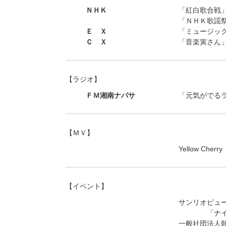
ＮＨＫ
「紅白歌合戦
「ＮＨＫ歌謡
Ｅ Ｘ
「ミュージッ
Ｃ Ｘ
「音楽寅さん
【ラジオ】
ＦＭ湘南ナパサ
「元気がでる
【ＭＶ】
Yellow Che
【イベント】
サンリオピュ
「ナイス D
一般社団法人