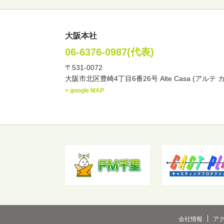
大阪本社
女性
男性
・性別
06-6376-0987(代表)
〒531-0072
俳優
声優
お笑
・ジャンル
大阪市北区豊崎4丁目6番26号 Alte Casa (アルテ 
文化人・アーティスト
> google MAP
・年齢
歳～
歳
北海道
東北
関
・出身地
会社情報
ア