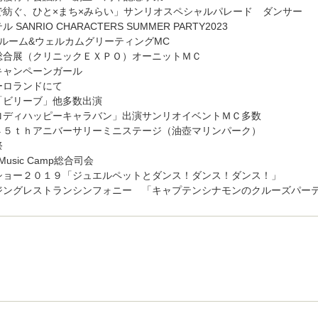
ひと×まち×みらい」サンリオスペシャルパレード ダンサー
SANRIO CHARACTERS SUMMER PARTY2023
ム&ウェルカムグリーティングMC
総合展（クリニックＥＸＰＯ）オーニットＭＣ
キャンペーンガール
ーロランドにて
ビリーブ」他多数出演
ィハッピーキャラバン」出演サンリオイベントＭＣ多数
４５ｔｈアニバーサリーミニステージ（油壺マリンパーク）
祭
ng Music Camp総合司会
ショー２０１９「ジュエルペットとダンス！ダンス！ダンス！」
ジングレストランシンフォニー 「キャプテンシナモンのクルーズパー