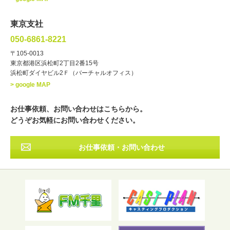
ラジオパーソナリティー
実況
文化人・アーティスト
諸芸
東京支社
講談
モーションアクター
050-6861-8221
・年齢
〒105-0013
歳～
歳
東京都港区浜松町2丁目2番15号
浜松町ダイヤビル2Ｆ（バーチャルオフィス）
北海道
東北
関東
中部
・出身地
> google MAP
近畿
中国・四国
九州・沖縄
その他
お仕事依頼、お問い合わせはこちらから。
どうぞお気軽にお問い合わせください。
お仕事依頼・お問い合わせ
フリーワード検索