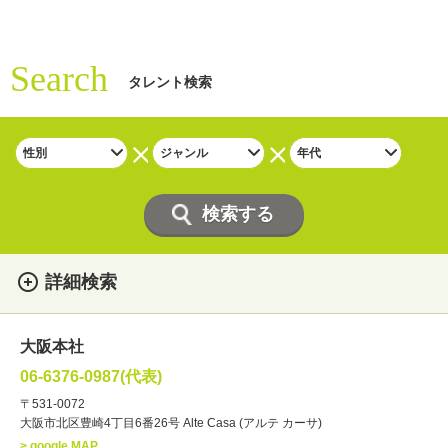
Search
タレント検索
詳細検索
女性
男性
・性別
大阪本社
俳優
声優
・ジャンル
06-6376-0987(代表)
お笑い・バラエティー
司会者
〒531-0072
大阪市北区豊崎4丁目6番26号 Alte Casa (アルテ カーサ)
ナレーター
レポーター
> google MAP