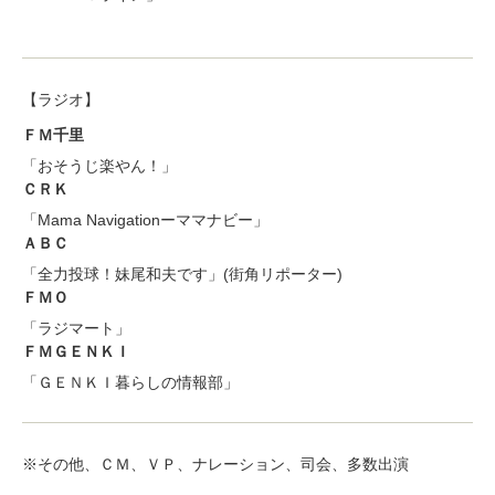
【ラジオ】
ＦＭ千里
「おそうじ楽やん！」
ＣＲＫ
「Mama Navigationーママナビー」
ＡＢＣ
「全力投球！妹尾和夫です」(街角リポーター)
ＦＭＯ
「ラジマート」
ＦＭＧＥＮＫＩ
「ＧＥＮＫＩ暮らしの情報部」
※その他、ＣＭ、ＶＰ、ナレーション、司会、多数出演