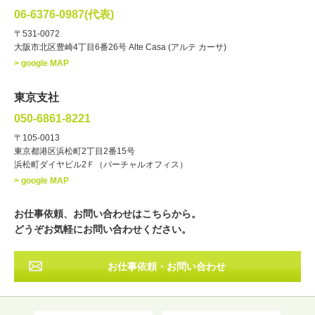
俳優
声優
・ジャンル
06-6376-0987(代表)
お笑い・バラエティー
司会者
〒531-0072
大阪市北区豊崎4丁目6番26号 Alte Casa (アルテ カーサ)
ナレーター
レポーター
> google MAP
ラジオパーソナリティー
実況
文化人・アーティスト
諸芸
東京支社
講談
モーションアクター
050-6861-8221
・年齢
〒105-0013
歳～
歳
東京都港区浜松町2丁目2番15号
浜松町ダイヤビル2Ｆ（バーチャルオフィス）
北海道
東北
関東
中部
・出身地
> google MAP
近畿
中国・四国
九州・沖縄
その他
お仕事依頼、お問い合わせはこちらから。
どうぞお気軽にお問い合わせください。
お仕事依頼・お問い合わせ