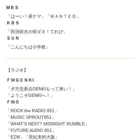
МＢＳ
「はーい！昼ナマ」「ＷＡＮＴＥＤ」
ＫＢＳ
「田渕岩夫の得ダネ！てれび」
ＳＵＮ
「こんにちは小学校」
【ラジオ】
ＦＭＧＥＮＫI
「夕方交差点GENKIもって来い！」
「ようこそGENKIへ！」
ＦＭＯ
「ROCK the RADIO 851」
「MUSIC SPROUT851」
「WHAT'S NEXT? MIDNIGHT RUMBLE」
「FUTURE AUDIO 851」
「EZM」「世紀末的大阪」