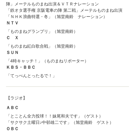
陣」メーテルものまね出演＆ＶＴＲナレーション
「鉄オタ選手権 京阪電車の陣 第二戦」メーテルものまね出演
「ＮＨＫ浪曲特選・冬」（旭堂南鈴 ナレーション）
ＮＴＶ
「ものまねグランプリ」（旭堂南鈴）
Ｃ Ｘ
「ものまね紅白歌合戦」（旭堂南鈴）
ＳＵＮ
「4時キャッチ！」（ものまねリポーター）
ＫＢＳ・ＢＢＣ
「てっぺんとったるで！」
【ラジオ】
ＡＢＣ
「とことん全力投球！！妹尾和夫です」（ゲスト）
「サクサク土曜日♪中邨雄二です」（旭堂南鈴 ゲスト）
ＯＢＣ