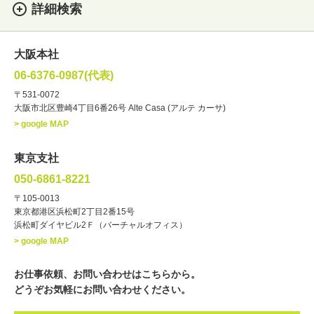
詳細検索
女性
男性
・性別
大阪本社
俳優
声優
・ジャンル
06-6376-0987(代表)
お笑い・バラエティー
司会者
〒531-0072
大阪市北区豊崎4丁目6番26号 Alte Casa (アルテ カーサ)
ナレーター
レポーター
> google MAP
ラジオパーソナリティー
実況
文化人・アーティスト
諸芸
東京支社
講談
モーションアクター
050-6861-8221
・年齢
〒105-0013
歳～
歳
東京都港区浜松町2丁目2番15号
浜松町ダイヤビル2Ｆ（バーチャルオフィス）
北海道
東北
関東
中部
・出身地
> google MAP
近畿
中国・四国
九州・沖縄
その他
お仕事依頼、お問い合わせはこちらから。
どうぞお気軽にお問い合わせください。