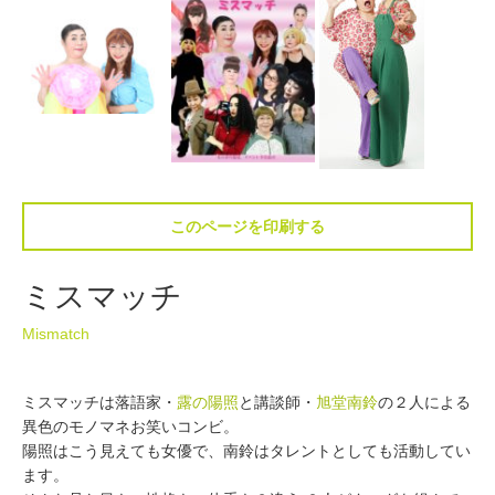
このページを印刷する
ミスマッチ
Mismatch
ミスマッチは落語家・
露の陽照
と講談師・
旭堂南鈴
の２人による
異色のモノマネお笑いコンビ。
陽照はこう見えても女優で、南鈴はタレントとしても活動してい
ます。