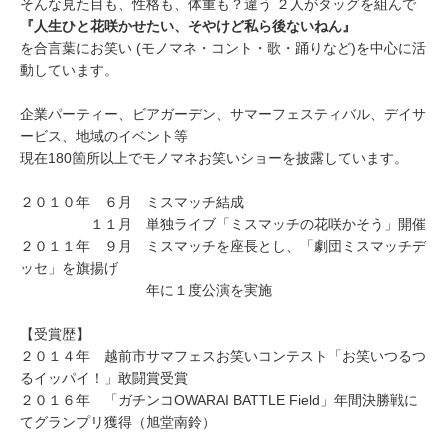
そんな見た目も、性格も、体重も？違う ２人がタッグを組んで
『人生ひと花咲かせたい、そやけど私ら後ないねん』
を合言葉にお笑い (モノマネ・コント・歌・踊りなど)を中心に活
動しています。
企業パーティー、ビアガーデン、サマーフェスティバル、デイサ
ービス、地域のイベント等
現在180箇所以上でモノマネお笑いショーを披露しています。
２０１０年 ６月 ミスマッチ結成
１１月 単独ライブ「ミスマッチの花咲かそう」開催
２０１１年 ９月 ミスマッチを座長とし、「劇団ミスマッチデ
ッセ」を旗揚げ
年に１度公演を実施
【受賞歴】
２０１４年 越前市サマフェスお笑いコンテスト「お笑いつるつ
るイッパイ！」敢闘賞受賞
２０１６年 「ガチンコOWARAI BATTLE Field」年間決勝戦に
てグランプリ獲得（旭堂南鈴）