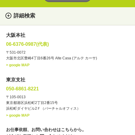
詳細検索
女性
男性
・性別
大阪本社
俳優
声優
・ジャンル
06-6376-0987(代表)
お笑い・バラエティー
司会者
〒531-0072
大阪市北区豊崎4丁目6番26号 Alte Casa (アルテ カーサ)
ナレーター
レポーター
> google MAP
ラジオパーソナリティー
実況
文化人・アーティスト
諸芸
東京支社
講談
モーションアクター
050-6861-8221
・年齢
〒105-0013
歳～
歳
東京都港区浜松町2丁目2番15号
浜松町ダイヤビル2Ｆ（バーチャルオフィス）
北海道
東北
関東
中部
・出身地
> google MAP
近畿
中国・四国
九州・沖縄
その他
お仕事依頼、お問い合わせはこちらから。