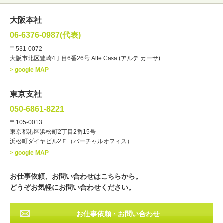
女性
男性
・性別
大阪本社
俳優
声優
・ジャンル
06-6376-0987(代表)
お笑い・バラエティー
司会者
〒531-0072
大阪市北区豊崎4丁目6番26号 Alte Casa (アルテ カーサ)
ナレーター
レポーター
> google MAP
ラジオパーソナリティー
実況
文化人・アーティスト
諸芸
東京支社
講談
モーションアクター
050-6861-8221
・年齢
〒105-0013
歳～
歳
東京都港区浜松町2丁目2番15号
浜松町ダイヤビル2Ｆ（バーチャルオフィス）
北海道
東北
関東
中部
・出身地
> google MAP
近畿
中国・四国
九州・沖縄
その他
お仕事依頼、お問い合わせはこちらから。
どうぞお気軽にお問い合わせください。
お仕事依頼・お問い合わせ