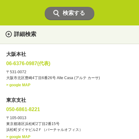
詳細検索
女性
男性
・性別
大阪本社
俳優
声優
・ジャンル
06-6376-0987(代表)
お笑い・バラエティー
司会者
〒531-0072
大阪市北区豊崎4丁目6番26号 Alte Casa (アルテ カーサ)
ナレーター
レポーター
> google MAP
ラジオパーソナリティー
実況
文化人・アーティスト
諸芸
東京支社
講談
モーションアクター
050-6861-8221
・年齢
〒105-0013
歳～
歳
東京都港区浜松町2丁目2番15号
浜松町ダイヤビル2Ｆ（バーチャルオフィス）
北海道
東北
関東
中部
・出身地
> google MAP