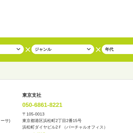
東京支社
050-6861-8221
〒105-0013
い・バラエティー
司会者
ナレーター
レポーター
カーサ)
東京都港区浜松町2丁目2番15号
諸芸
講談
モーションアクター
浜松町ダイヤビル2Ｆ（バーチャルオフィス）