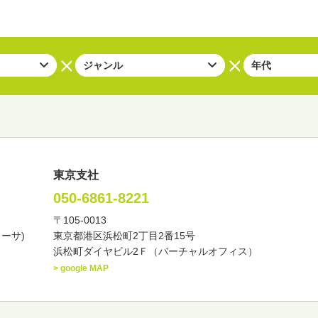
東京支社
050-6861-8221
〒105-0013
い・バラエティー
司会者
ナレーター
レポーター
カーサ)
東京都港区浜松町2丁目2番15号
諸芸
講談
モーションアクター
浜松町ダイヤビル2Ｆ（バーチャルオフィス）
> google MAP