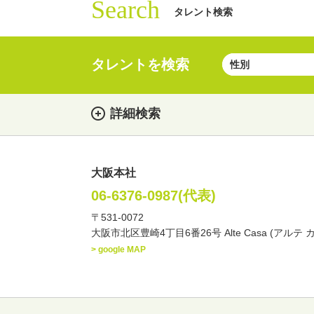
Search
タレント検索
タレントを検索
詳細検索
大阪本社
女性
男性
・性別
06-6376-0987(代表)
〒531-0072
俳優
声優
お笑
・ジャンル
大阪市北区豊崎4丁目6番26号 Alte Casa (アルテ 
文化人・アーティスト
> google MAP
・年齢
歳～
歳