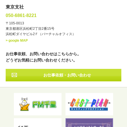
文化人・アーティスト
諸芸
東京支社
講談
モーションアクター
050-6861-8221
・年齢
〒105-0013
歳～
歳
東京都港区浜松町2丁目2番15号
浜松町ダイヤビル2Ｆ（バーチャルオフィス）
北海道
東北
関東
中部
・出身地
> google MAP
近畿
中国・四国
九州・沖縄
その他
お仕事依頼、お問い合わせはこちらから。
どうぞお気軽にお問い合わせください。
お仕事依頼・お問い合わせ
フリーワード検索