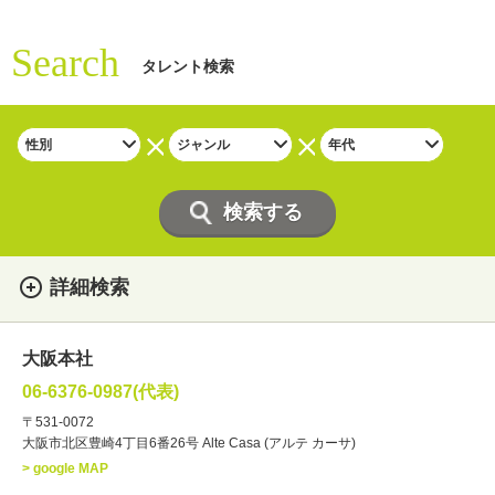
Search
タレント検索
詳細検索
女性
男性
・性別
大阪本社
俳優
声優
・ジャンル
06-6376-0987(代表)
お笑い・バラエティー
司会者
〒531-0072
大阪市北区豊崎4丁目6番26号 Alte Casa (アルテ カーサ)
ナレーター
レポーター
> google MAP
ラジオパーソナリティー
実況