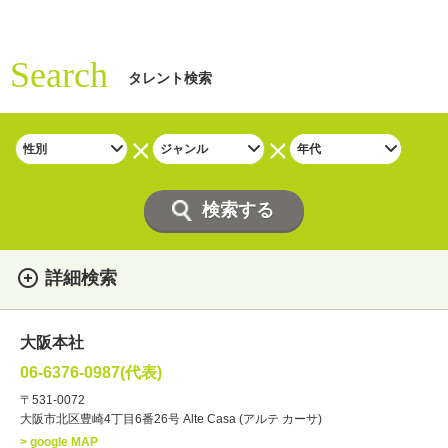
Search
タレント検索
詳細検索
女性
男性
・性別
大阪本社
俳優
声優
・ジャンル
06-6376-0987(代表)
お笑い・バラエティー
司会者
〒531-0072
大阪市北区豊崎4丁目6番26号 Alte Casa (アルテ カーサ)
ナレーター
レポーター
> google MAP