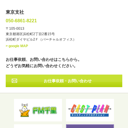
ラジオパーソナリティー
実況
文化人・アーティスト
諸芸
東京支社
講談
モーションアクター
050-6861-8221
・年齢
〒105-0013
歳～
歳
東京都港区浜松町2丁目2番15号
浜松町ダイヤビル2Ｆ（バーチャルオフィス）
北海道
東北
関東
中部
・出身地
> google MAP
近畿
中国・四国
九州・沖縄
その他
お仕事依頼、お問い合わせはこちらから。
どうぞお気軽にお問い合わせください。
お仕事依頼・お問い合わせ
フリーワード検索