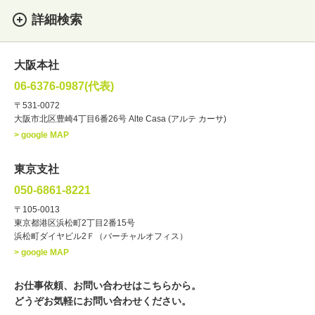
詳細検索
女性
男性
・性別
大阪本社
俳優
声優
・ジャンル
06-6376-0987(代表)
お笑い・バラエティー
司会者
〒531-0072
大阪市北区豊崎4丁目6番26号 Alte Casa (アルテ カーサ)
ナレーター
レポーター
> google MAP
ラジオパーソナリティー
実況
文化人・アーティスト
諸芸
東京支社
講談
モーションアクター
050-6861-8221
・年齢
〒105-0013
歳～
歳
東京都港区浜松町2丁目2番15号
浜松町ダイヤビル2Ｆ（バーチャルオフィス）
北海道
東北
関東
中部
・出身地
> google MAP
近畿
中国・四国
九州・沖縄
その他
お仕事依頼、お問い合わせはこちらから。
どうぞお気軽にお問い合わせください。