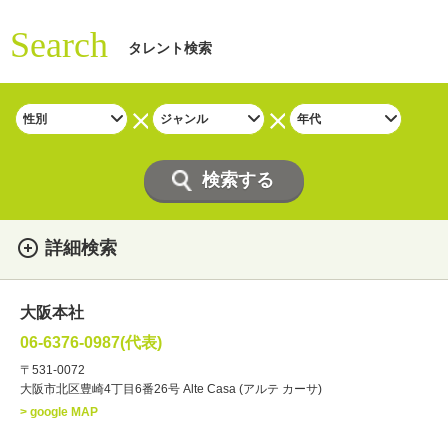
Search
タレント検索
詳細検索
女性
男性
・性別
大阪本社
俳優
声優
・ジャンル
06-6376-0987(代表)
お笑い・バラエティー
司会者
〒531-0072
大阪市北区豊崎4丁目6番26号 Alte Casa (アルテ カーサ)
ナレーター
レポーター
> google MAP
ラジオパーソナリティー
実況