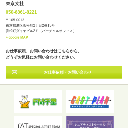
文化人・アーティスト
諸芸
東京支社
講談
モーションアクター
050-6861-8221
・年齢
〒105-0013
歳～
歳
東京都港区浜松町2丁目2番15号
浜松町ダイヤビル2Ｆ（バーチャルオフィス）
北海道
東北
関東
中部
・出身地
> google MAP
近畿
中国・四国
九州・沖縄
その他
お仕事依頼、お問い合わせはこちらから。
どうぞお気軽にお問い合わせください。
お仕事依頼・お問い合わせ
フリーワード検索