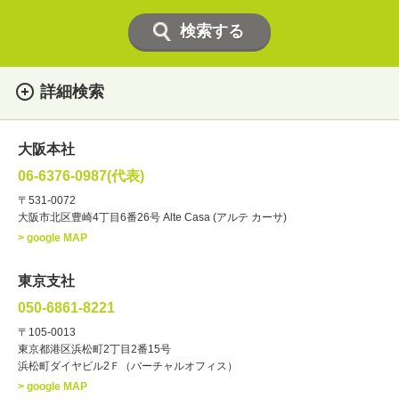
詳細検索
女性
男性
・性別
大阪本社
俳優
声優
・ジャンル
06-6376-0987(代表)
お笑い・バラエティー
司会者
〒531-0072
大阪市北区豊崎4丁目6番26号 Alte Casa (アルテ カーサ)
ナレーター
レポーター
> google MAP
ラジオパーソナリティー
実況
文化人・アーティスト
諸芸
東京支社
講談
モーションアクター
050-6861-8221
・年齢
〒105-0013
歳～
歳
東京都港区浜松町2丁目2番15号
浜松町ダイヤビル2Ｆ（バーチャルオフィス）
北海道
東北
関東
中部
・出身地
> google MAP
近畿
中国・四国
九州・沖縄