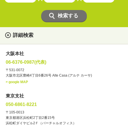
詳細検索
女性
男性
・性別
大阪本社
俳優
声優
・ジャンル
06-6376-0987(代表)
お笑い・バラエティー
司会者
〒531-0072
大阪市北区豊崎4丁目6番26号 Alte Casa (アルテ カーサ)
ナレーター
レポーター
> google MAP
ラジオパーソナリティー
実況
文化人・アーティスト
諸芸
東京支社
講談
モーションアクター
050-6861-8221
・年齢
〒105-0013
歳～
歳
東京都港区浜松町2丁目2番15号
浜松町ダイヤビル2Ｆ（バーチャルオフィス）
北海道
東北
関東
中部
・出身地