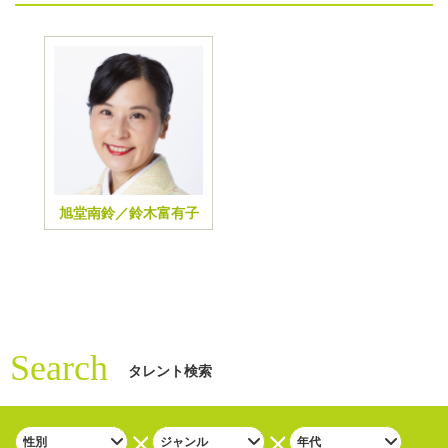
旭堂南鈴／鈴木富有子
Search
タレント検索