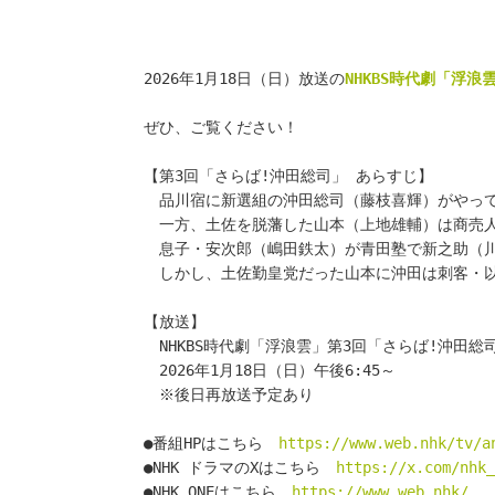
2026年1月18日（日）放送の
NHKBS時代劇「浮浪
ぜひ、ご覧ください！
【第3回「さらば!沖田総司」 あらすじ】
　品川宿に新選組の沖田総司（藤枝喜輝）がやっ
　一方、土佐を脱藩した山本（上地雄輔）は商売
　息子・安次郎（嶋田鉄太）が青田塾で新之助（
　しかし、土佐勤皇党だった山本に沖田は刺客・
【放送】
　NHKBS時代劇「浮浪雲」第3回「さらば!沖田総
　2026年1月18日（日）午後6:45～
　※後日再放送予定あり
●番組HPはこちら　
https://www.web.nhk/tv/a
●NHK ドラマのXはこちら　
https://x.com/nhk_
●NHK ONEはこちら　
https://www.web.nhk/