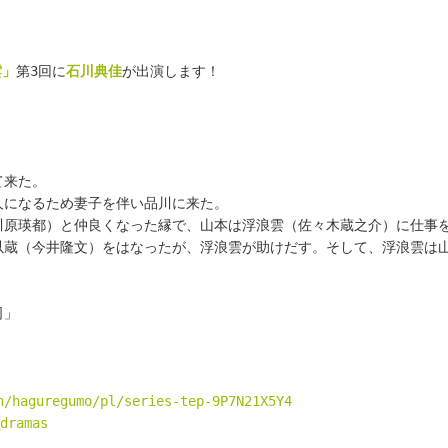
雲」
第3回に
石川典佳
が出演します！
て来た。
人になるため妻子を伴い品川に来た。
川原瑛都）と仲良くなった縁で、山本は浮浪雲（佐々木蔵之介）に仕事
以蔵（今井隆文）をはなったが、浮浪雲が助けだす。そして、浮浪雲は山
司」
n/haguregumo/pl/series-tep-9P7N21X5Y4
dramas