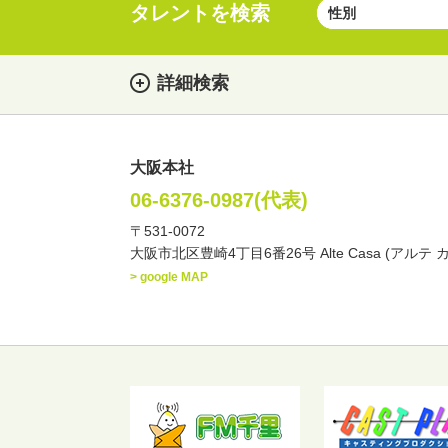
タレントを検索
詳細検索
大阪本社
女性
男性
・性別
06-6376-0987(代表)
〒531-0072
俳優
声優
お笑
・ジャンル
大阪市北区豊崎4丁目6番26号 Alte Casa (アルテ 
文化人・アーティスト
> google MAP
・年齢
歳～
歳
北海道
東北
関
・出身地