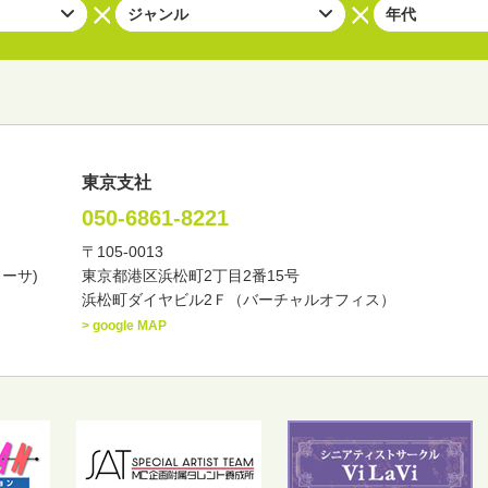
東京支社
050-6861-8221
〒105-0013
い・バラエティー
司会者
ナレーター
レポーター
カーサ)
東京都港区浜松町2丁目2番15号
諸芸
講談
モーションアクター
浜松町ダイヤビル2Ｆ（バーチャルオフィス）
> google MAP
東
中部
近畿
中国・四国
九州・沖縄