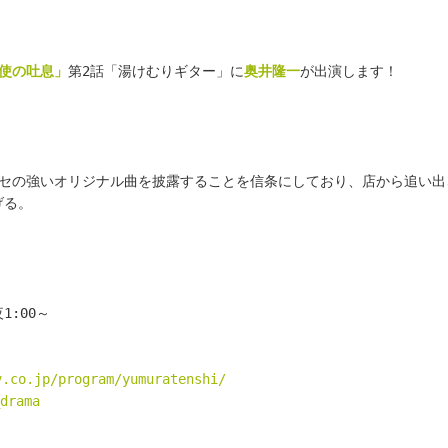
使の吐息」
第2話「湯けむりギター」に
奥井隆一
が出演します！
クセの強いオリジナル曲を披露することを信条にしており、店から追い出
げる。
1:00～
v.co.jp/program/yumuratenshi/
drama