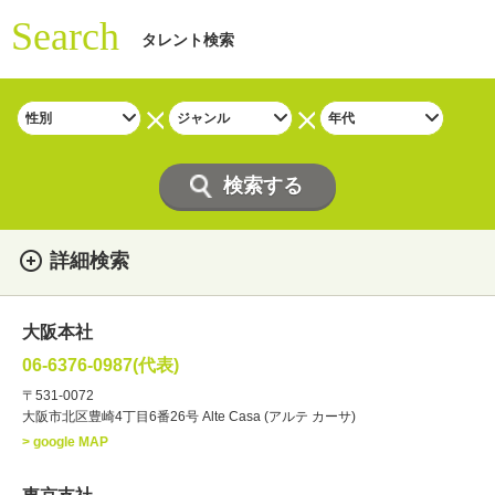
Search
タレント検索
詳細検索
女性
男性
・性別
大阪本社
俳優
声優
・ジャンル
06-6376-0987(代表)
お笑い・バラエティー
司会者
〒531-0072
大阪市北区豊崎4丁目6番26号 Alte Casa (アルテ カーサ)
ナレーター
レポーター
> google MAP
ラジオパーソナリティー
実況
文化人・アーティスト
諸芸