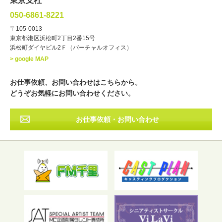
東京支社
講談
モーションアクター
050-6861-8221
・年齢
〒105-0013
歳～
歳
東京都港区浜松町2丁目2番15号
浜松町ダイヤビル2Ｆ（バーチャルオフィス）
北海道
東北
関東
中部
・出身地
> google MAP
近畿
中国・四国
九州・沖縄
その他
お仕事依頼、お問い合わせはこちらから。
どうぞお気軽にお問い合わせください。
お仕事依頼・お問い合わせ
フリーワード検索