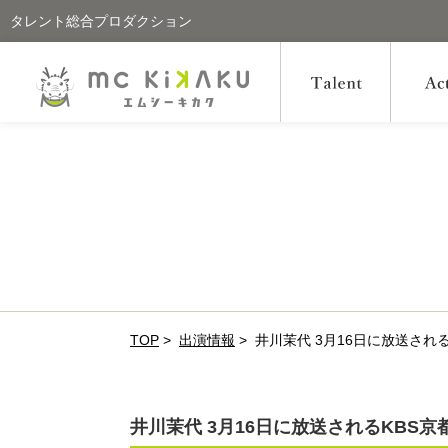
タレント総合プロダクション
TOP
>
出演情報
>
井川茉代 3月16日に放送され
井川茉代 3月16日に放送されるKBS