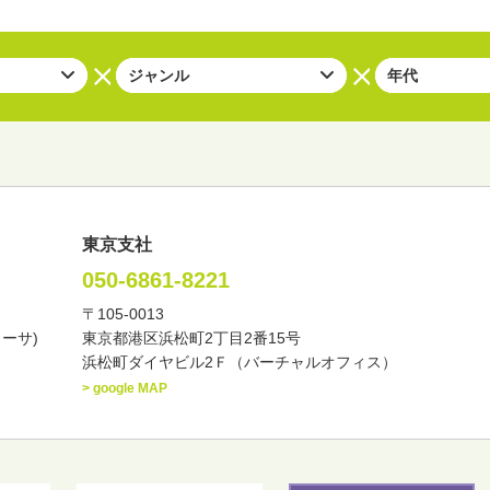
東京支社
050-6861-8221
〒105-0013
い・バラエティー
司会者
ナレーター
レポーター
カーサ)
東京都港区浜松町2丁目2番15号
諸芸
講談
モーションアクター
浜松町ダイヤビル2Ｆ（バーチャルオフィス）
> google MAP