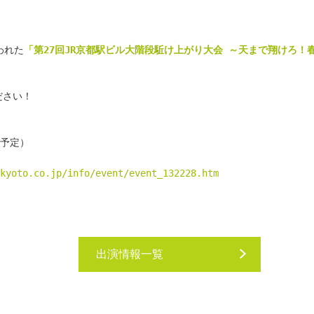
われた
「第27回JR京都駅ビル大階段駈け上がり大会 ～天まで翔けろ！
ださい！
（予定）
kyoto.co.jp/info/event/event_132228.htm
出演情報一覧