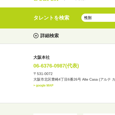
タレントを検索
詳細検索
大阪本社
女性
男性
・性別
06-6376-0987(代表)
〒531-0072
俳優
声優
お笑
・ジャンル
大阪市北区豊崎4丁目6番26号 Alte Casa (アルテ 
文化人・アーティスト
> google MAP
・年齢
歳～
歳