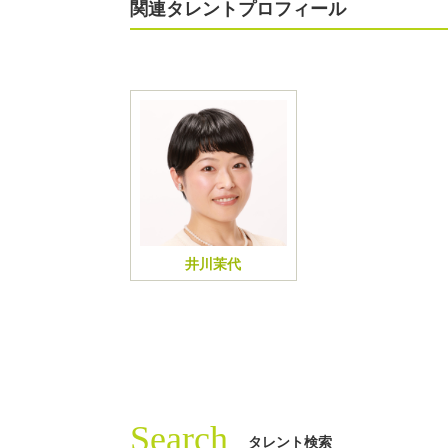
関連タレントプロフィール
井川茉代
Search
タレント検索