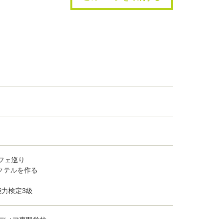
カフェ巡り
カクテルを作る
能力検定3級