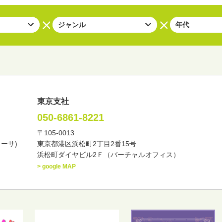
東京支社
050-6861-8221
〒105-0013
い・バラエティー
司会者
ナレーター
レポーター
カーサ)
東京都港区浜松町2丁目2番15号
諸芸
講談
モーションアクター
浜松町ダイヤビル2Ｆ（バーチャルオフィス）
> google MAP
東
中部
近畿
中国・四国
九州・沖縄