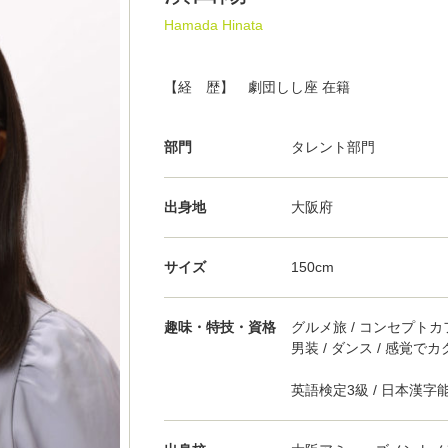
Hamada Hinata
【経 歴】 劇団しし座 在籍
部門
タレント部門
出身地
大阪府
サイズ
150cm
趣味・特技・資格
グルメ旅 / コンセプト
男装 / ダンス / 感覚で
英語検定3級 / 日本漢字