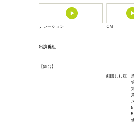
ナレーション
CM
出演番組
【舞台】
劇団しし座 第
第82回公
第81回公
第80回公
スタジオ公
51周年記念
51周年記念
他、劇団