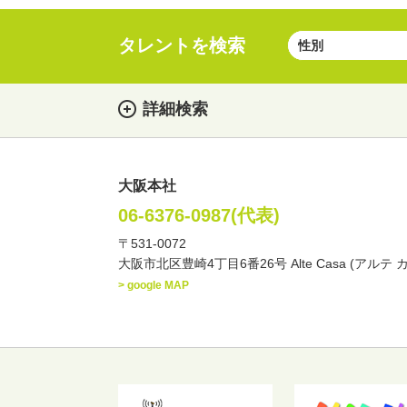
タレントを検索
詳細検索
大阪本社
女性
男性
・性別
06-6376-0987(代表)
〒531-0072
俳優
声優
お笑
・ジャンル
大阪市北区豊崎4丁目6番26号 Alte Casa (アルテ 
文化人・アーティスト
> google MAP
・年齢
歳～
歳
北海道
東北
関
・出身地