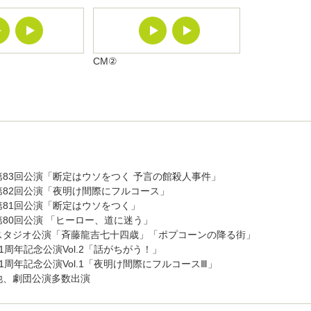
CM②
83回公演「断定はウソをつく 予言の館殺人事件」
演「夜明け間際にフルコース」
演「断定はウソをつく」
演 「ヒーロー、道に迷う」
演「斉藤龍吉七十四歳」「ポプコーンの降る街」
公演Vol.2「話がちがう！」
公演Vol.1「夜明け間際にフルコースⅢ」
公演多数出演