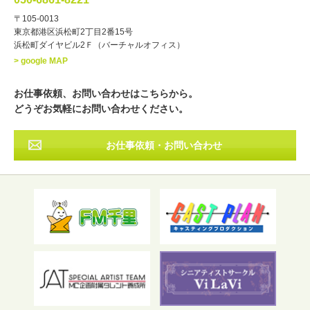
・年齢
〒105-0013
歳～
歳
東京都港区浜松町2丁目2番15号
浜松町ダイヤビル2Ｆ（バーチャルオフィス）
北海道
東北
関東
中部
・出身地
> google MAP
近畿
中国・四国
九州・沖縄
その他
お仕事依頼、お問い合わせはこちらから。
どうぞお気軽にお問い合わせください。
お仕事依頼・お問い合わせ
フリーワード検索