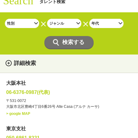
Search
タレント検索
詳細検索
女性
男性
・性別
大阪本社
俳優
声優
・ジャンル
06-6376-0987(代表)
お笑い・バラエティー
司会者
〒531-0072
大阪市北区豊崎4丁目6番26号 Alte Casa (アルテ カーサ)
ナレーター
レポーター
> google MAP
ラジオパーソナリティー
実況
文化人・アーティスト
諸芸
東京支社
講談
モーションアクター
050-6861-8221