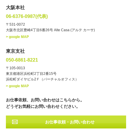
女性
男性
・性別
大阪本社
俳優
声優
・ジャンル
06-6376-0987(代表)
お笑い・バラエティー
司会者
〒531-0072
大阪市北区豊崎4丁目6番26号 Alte Casa (アルテ カーサ)
ナレーター
レポーター
> google MAP
ラジオパーソナリティー
実況
文化人・アーティスト
諸芸
東京支社
講談
モーションアクター
050-6861-8221
・年齢
〒105-0013
歳～
歳
東京都港区浜松町2丁目2番15号
浜松町ダイヤビル2Ｆ（バーチャルオフィス）
北海道
東北
関東
中部
・出身地
> google MAP
近畿
中国・四国
九州・沖縄
その他
お仕事依頼、お問い合わせはこちらから。
どうぞお気軽にお問い合わせください。
お仕事依頼・お問い合わせ