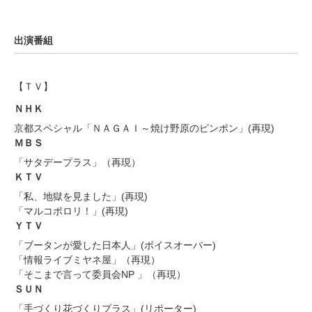
出演番組
【ＴＶ】
ＮＨＫ
京都スペシャル「ＮＡＧＡＩ～焼け野原のピンポン」(再現)
ＭＢＳ
「サタデープラス」（再現）
ＫＴＶ
「私、地獄を見ました」(再現)
「マルコポロリ！」(再現)
ＹＴＶ
「ブータンが愛した日本人」(ボイスオーバー)
「情報ライブミヤネ屋」（再現）
「そこまで言って委員会NP 」（再現）
ＳＵＮ
「手づくり花づくりプラス」(リポーター)