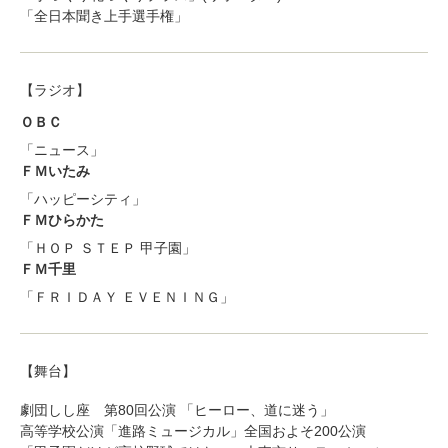
「全日本聞き上手選手権」
【ラジオ】
ＯＢＣ
「ニュース」
ＦＭいたみ
「ハッピーシティ」
ＦＭひらかた
「ＨＯＰ ＳＴＥＰ 甲子園」
ＦＭ千里
「ＦＲＩＤＡＹ ＥＶＥＮＩＮＧ」
【舞台】
劇団しし座 第80回公演 「ヒーロー、道に迷う」
高等学校公演「進路ミュージカル」全国およそ200公演