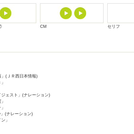
②
CM
セリフ
」(ＪＲ西日本情報)
き」
ジェスト」(ナレーション)
賀」
チ」
ty」(ナレーション)
イン」