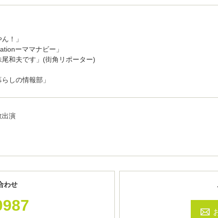
やん！」
igationーママナビー」
尾和夫です」(街角リポーター)
」
暮らしの情報部」
数出演
合わせ
0987