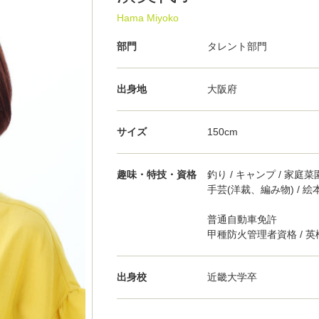
Hama Miyoko
部門
タレント部門
出身地
大阪府
サイズ
150cm
趣味・特技・資格
釣り / キャンプ / 家庭菜
手芸(洋裁、編み物) / 
普通自動車免許
甲種防火管理者資格 / 英
出身校
近畿大学卒