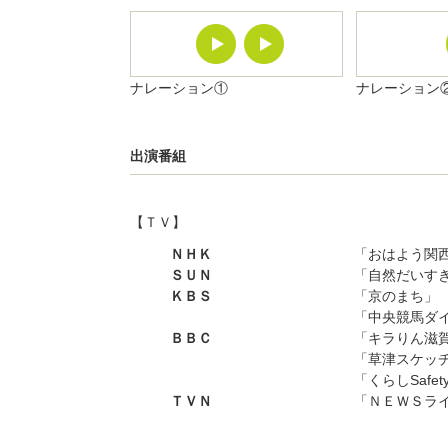
ナレーション①
ナレーション
出演番組
【ＴＶ】
ＮＨＫ
「おはよう関西
ＳＵＮ
「自然だいす
ＫＢＳ
「京のまち」
「中央競馬ダイ
ＢＢＣ
「キラりん滋
「草津スケッ
「くらしSafe
ＴＶＮ
「ＮＥＷＳラ