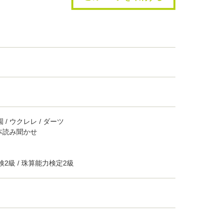
園 / ウクレレ / ダーツ
絵本読み聞かせ
検2級 / 珠算能力検定2級