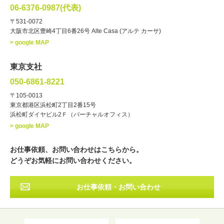
俳優
声優
・ジャンル
06-6376-0987(代表)
お笑い・バラエティー
司会者
〒531-0072
大阪市北区豊崎4丁目6番26号 Alte Casa (アルテ カーサ)
ナレーター
レポーター
> google MAP
ラジオパーソナリティー
実況
文化人・アーティスト
諸芸
東京支社
講談
モーションアクター
050-6861-8221
・年齢
〒105-0013
歳～
歳
東京都港区浜松町2丁目2番15号
浜松町ダイヤビル2Ｆ（バーチャルオフィス）
北海道
東北
関東
中部
・出身地
> google MAP
近畿
中国・四国
九州・沖縄
その他
お仕事依頼、お問い合わせはこちらから。
どうぞお気軽にお問い合わせください。
お仕事依頼・お問い合わせ