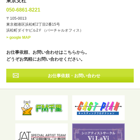
東京支社
講談
モーションアクター
050-6861-8221
・年齢
〒105-0013
歳～
歳
東京都港区浜松町2丁目2番15号
浜松町ダイヤビル2Ｆ（バーチャルオフィス）
北海道
東北
関東
中部
・出身地
> google MAP
近畿
中国・四国
九州・沖縄
その他
お仕事依頼、お問い合わせはこちらから。
どうぞお気軽にお問い合わせください。
お仕事依頼・お問い合わせ
フリーワード検索