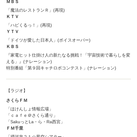
ＭＢＳ
「魔法のレストランＲ」(再現)
ＫＴＶ
「ハピくるっ！」(再現)
ＹＴＶ
「ドイツが愛した日本人」(ボイスオーバー)
ＫＢＳ
『家電ヒット仕掛け人の新たなる挑戦！「宇宙技術で暮らしを変
える」』(ナレーション)
特別番組「第９回キャチロボコンテスト」(ナレーション)
【ラジオ】
さくらＦＭ
「ほけんしょ情報広場」
「ｃａｆｅ＠さくら通り」
「SakuっとLa・ら・Ra西宮」
ＦＭ千里
「摂河泉２１☆星空シアター」