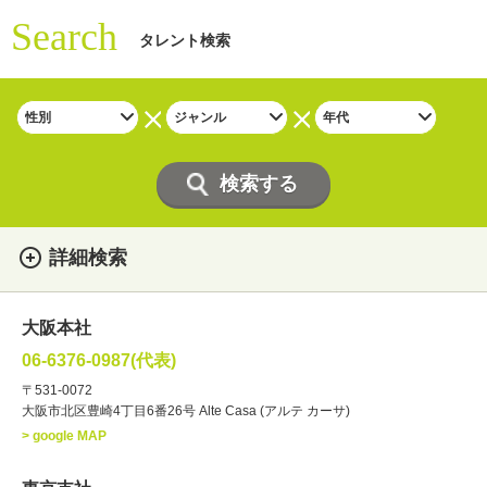
Search
タレント検索
詳細検索
女性
男性
・性別
大阪本社
俳優
声優
・ジャンル
06-6376-0987(代表)
お笑い・バラエティー
司会者
〒531-0072
大阪市北区豊崎4丁目6番26号 Alte Casa (アルテ カーサ)
ナレーター
レポーター
> google MAP
ラジオパーソナリティー
実況
文化人・アーティスト
諸芸