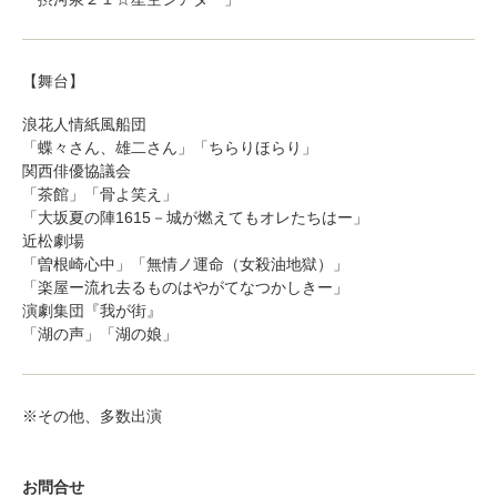
【舞台】
浪花人情紙風船団
「蝶々さん、雄二さん」「ちらりほらり」
関西俳優協議会
「茶館」「骨よ笑え」
「大坂夏の陣1615－城が燃えてもオレたちはー」
近松劇場
「曽根崎心中」「無情ノ運命（女殺油地獄）」
「楽屋ー流れ去るものはやがてなつかしきー」
演劇集団『我が街』
「湖の声」「湖の娘」
※その他、多数出演
お問合せ