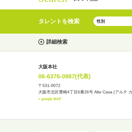
タレントを検索
詳細検索
大阪本社
女性
男性
・性別
06-6376-0987(代表)
〒531-0072
俳優
声優
お笑
・ジャンル
大阪市北区豊崎4丁目6番26号 Alte Casa (アルテ 
文化人・アーティスト
> google MAP
・年齢
歳～
歳