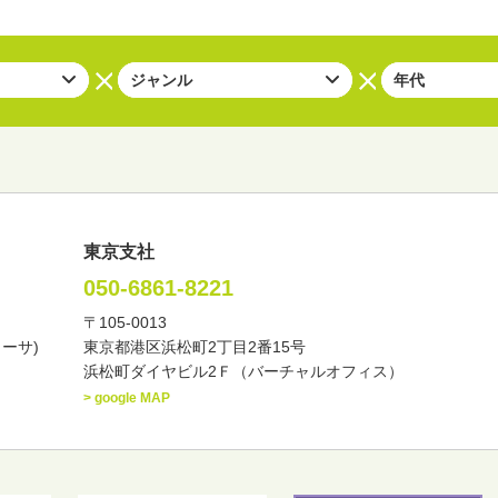
東京支社
050-6861-8221
〒105-0013
い・バラエティー
司会者
ナレーター
レポーター
カーサ)
東京都港区浜松町2丁目2番15号
諸芸
講談
モーションアクター
浜松町ダイヤビル2Ｆ（バーチャルオフィス）
> google MAP